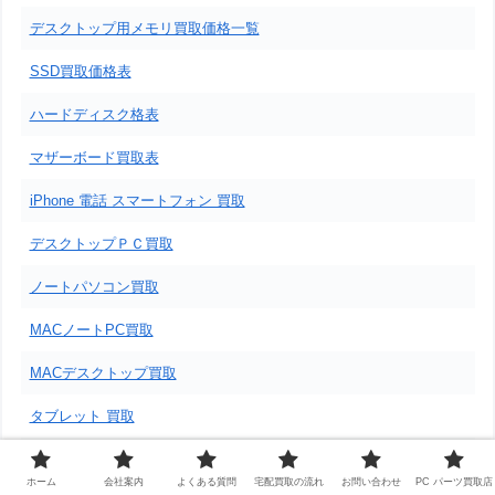
デスクトップ用メモリ買取価格一覧
SSD買取価格表
ハードディスク格表
マザーボード買取表
iPhone 電話 スマートフォン 買取
デスクトップＰＣ買取
ノートパソコン買取
MACノートPC買取
MACデスクトップ買取
タブレット 買取
ビデオカード買取表
ホーム
会社案内
よくある質問
宅配買取の流れ
お問い合わせ
PC パーツ買取店