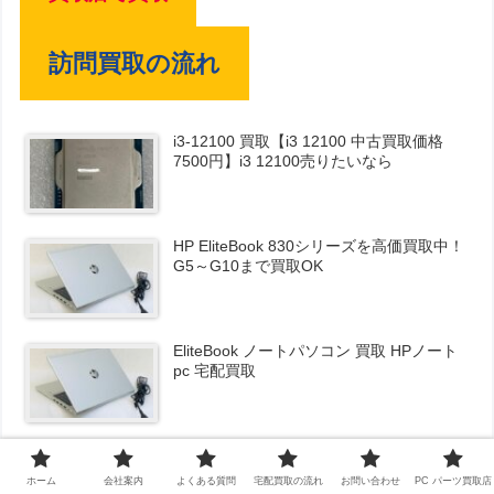
訪問買取の流れ
i3-12100 買取【i3 12100 中古買取価格
7500円】i3 12100売りたいなら
HP EliteBook 830シリーズを高価買取中！
G5～G10まで買取OK
EliteBook ノートパソコン 買取 HPノート
pc 宅配買取
SSD買取 M.2 SSD mSATA SSD 2.5イン
チ SSD買取価格一覧表
ホーム
会社案内
よくある質問
宅配買取の流れ
お問い合わせ
PC パーツ買取店